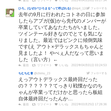
2022年04月26日 03:27:34
返信
リツイート
いいね
ひろ。(なぜか“ひろまる”って呼ばれる)
@mp4_12c
フォローする
去年の9月に行われたコトネの日に参加
したらアプガ(仮)から先代のメンバーが
卒業していてあなたたちがいました。
ツインテール好きなのでとても気にな
りました。最近ではピンクに傾倒気味
です(え アウト×デラックスもちゃんと
見ましたよ！ やべぇ人だなって思いま
した（言い方）←
2022年04月01日 03:24:53
返信
リツイート
いいね
ちむちむ🐥
@chimu_23
フォローする
えっアウトデラックス最終回だった
の？？？？？？てっきり戦慄かなのち
ゃんが卒業ってだけかと思ったら板組
自体最終回だったんか…
2022年03月25日 17:26:36
返信
リツイート
いいね