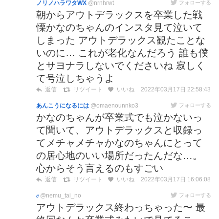
ノリノハラワタWX
@nrnhrwt
フォローする
朝からアウトデラックスを卒業した戦
慄かなのちゃんのインスタ見て泣いて
しまった アウトデラックス観たことな
いのに… これが老化なんだろう 誰も僕
とサヨナラしないでくださいね 寂しく
て号泣しちゃうよ
2022年03月17日 22:58:43
返信
リツイート
いいね
あんこうになるには
@omaenounnko3
フォローする
かなのちゃんが卒業式でも泣かないっ
て聞いて、アウトデラックスと収録っ
てメチャメチャかなのちゃんにとって
の居心地のいい場所だったんだな…。
心からそう言えるのもすごい
2022年03月17日 16:06:08
返信
リツイート
いいね
𝑐
@nemu_tai_no
フォローする
アウトデラックス終わっちゃった〜 最