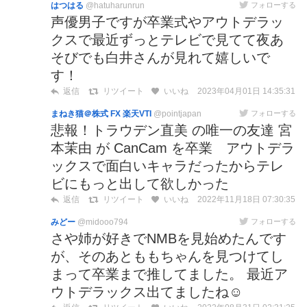
はつはる
@hatuharunrun
フォローする
声優男子ですが卒業式やアウトデラッ
クスで最近ずっとテレビで見てて夜あ
そびでも白井さんが見れて嬉しいで
す！
2023年04月01日 14:35:31
返信
リツイート
いいね
まねき猫＠株式 FX 楽天VTI
@pointjapan
フォローする
悲報！トラウデン直美 の唯一の友達 宮
本茉由 が CanCam を卒業 アウトデラ
ックスで面白いキャラだったからテレ
ビにもっと出して欲しかった
2022年11月18日 07:30:35
返信
リツイート
いいね
みどー
@midooo794
フォローする
さや姉が好きでNMBを見始めたんです
が、そのあとももちゃんを見つけてし
まって卒業まで推してました。 最近ア
ウトデラックス出てましたね☺️