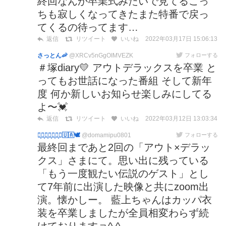
終回なんか卒業式みたいで見てるこっ
ちも寂しくなってきたまた特番で戻っ
てくるの待ってます…
2022年03月17日 15:06:13
返信
リツイート
いいね
さっとん🦐
@XRCv5nGgOIMVEZK
フォローする
＃塚diary💛 アウトデラックスを卒業 と
ってもお世話になった番組 そして新年
度 何か新しいお知らせ楽しみにしてる
よ〜💓
2022年03月12日 13:03:34
返信
リツイート
いいね
に̟ゃ̟ん̟こ̟先̟生̟🕊🇺🇦🕊
@domamipu0801
フォローする
最終回まであと2回の「アウト×デラッ
クス」さまにて。思い出に残っている
「もう一度観たい伝説のゲスト」とし
て7年前に出演した映像と共にzoom出
演。懐かしー。 藍上ちゃんはカッパ衣
装を卒業しましたが全員相変わらず続
けておりますョ^ ^ …