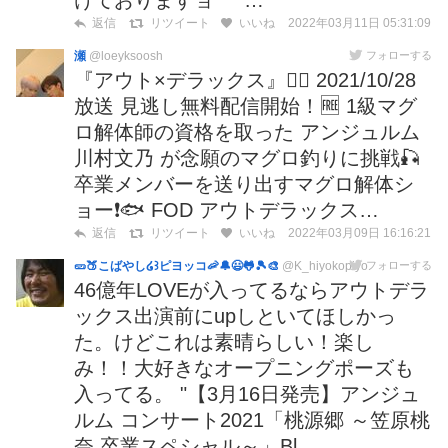
2022年03月11日 05:31:09
返信
リツイート
いいね
瀬
@loeyksoosh
フォローする
『アウト×デラックス』🙅‍♀️ 2021/10/28
放送 見逃し無料配信開始！🆓 1級マグ
ロ解体師の資格を取った アンジュルム
川村文乃 が念願のマグロ釣りに挑戦🎣
卒業メンバーを送り出すマグロ解体シ
ョー❗🐟 FOD アウトデラックス…
2022年03月09日 16:16:21
返信
リツイート
いいね
🥒🍑こばやし໒꒱ピヨッコ🦐🔔😃🐸🎾🎨
@K_hiyokopiyo
フォローする
46億年LOVEが入ってるならアウトデラ
ックス出演前にupしといてほしかっ
た。けどこれは素晴らしい！楽し
み！！大好きなオープニングポーズも
入ってる。 "【3月16日発売】アンジュ
ルム コンサート2021「桃源郷 ～笠原桃
奈 卒業スペシャル～」Bl…