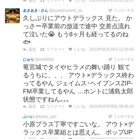
2022年08月31日 02:31:25
返信
リツイート
いいね
あきあき♂さん
@purplehazemt_ak
フォローする
久しぶりにアウトデラックス 見た。 か
っさー卒業前の放送で途中 交差点流れ
て泣いた😭 もう8ヶ月も経ってるのね
🐟
2022年05月29日 12:19:45
返信
リツイート
いいね
にゅり
@ssl9000k
フォローする
竜宮城でタイやヒラメの舞い踊り 観て
るうちに、、、 アウト×デラックス終わ
ってるやん ジェイムス･ヘイブンスZIP-
FM卒業してるやん …ホントに浦島太郎
状態ですねん｡｡｡
2022年05月08日 08:46:19
返信
リツイート
いいね
ふへい
@fuhey_san
フォローする
小原ブラス丁寧ですごいな。 アウト×デ
ラックス卒業組とは思えん。 ポップUP