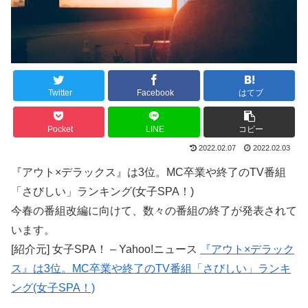
Twitter
Facebook
はてブ
Pocket
LINE
コピー
2022.02.07
2022.02.03
『アウト×デラックス』は3位。MC卒業や終了のTV番組
「さびしい」ランキング(女子SPA！)
今春の番組改編に向けて、数々の番組の終了が発表されて
います。
[紹介元] 女子SPA！ – Yahoo!ニュース
『アウト×デラック
ス』は3位。MC卒業や終了のTV番組「さびしい」ランキ
ング(女子SPA！)