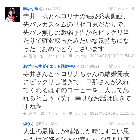
🌺ゆな🌺
@yuna_VVV
フォローする
寺井一択とペロリナの結婚発表動画、
先バレカスタムのリゼロ鬼がかりで、
先バレ無しの激弱予告からビックリ当
たりで確変取ったみたいな気持ちにな
った（おめでとうございます
2022年02月19日 11:54:40
返信
リツイート
いいね
あずりん🦅ダイエット継続中🤘
@azurin0821
フォローする
寺井さんとペロリナちゃんの結婚発表
にビックリし過ぎて、旦那さんが入れ
てくれるはずのコーヒーを二人して忘
れると言う（笑） 幸せなお話は良きで
すね☕️
2022年02月19日 11:11:36
返信
リツイート
いいね
煩うさ
@BON_USA_
フォローする
人生の最推しが結婚した時にすごい思
ったけど好きな人の幸せって何より嬉