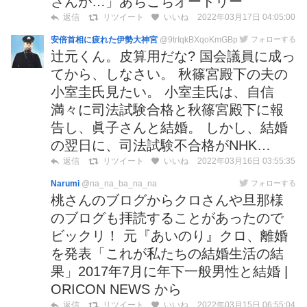
さんが…」あちこちオードリー
2022年03月17日 04:05:00
返信
リツイート
いいね
安倍首相に疲れた伊勢大神宮
@9trIqkBXqoKmGBp
フォローする
辻元くん。皮算用だな? 国会議員に成っ
てから、しなさい。 秋篠宮殿下の夫の
小室圭氏見たい。 小室圭氏は、自信
満々に司法試験合格と秋篠宮殿下に報
告し、眞子さんと結婚。 しかし、結婚
の翌日に、司法試験不合格がNHK…
2022年03月16日 03:55:35
返信
リツイート
いいね
Narumi
@na_na_ba_na_na
フォローする
桃さんのブログからクロさんや旦那様
のブログも拝読することがあったので
ビックリ！ 元『あいのり』クロ、離婚
を発表「これが私たちの結婚生活の結
果」2017年7月に年下一般男性と結婚 |
ORICON NEWS から
2022年03月15日 06:55:04
返信
リツイート
いいね