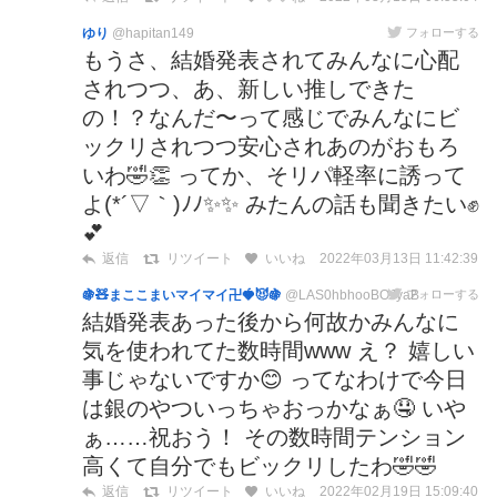
ゆり
@hapitan149
フォローする
もうさ、結婚発表されてみんなに心配
されつつ、あ、新しい推しできた
の！？なんだ〜って感じでみんなにビ
ックリされつつ安心されあのがおもろ
いわ🤣👏 ってか、そリパ軽率に誘って
よ(*´▽｀)ﾉﾉ✨✨ みたんの話も聞きたい✊
💕
2022年03月13日 11:42:39
返信
リツイート
いいね
🍇🧸まここまいマイマイ卍🍓😈🍇
@LAS0hbhooBOJyaB
フォローする
結婚発表あった後から何故かみんなに
気を使われてた数時間www え？ 嬉しい
事じゃないですか😊 ってなわけで今日
は銀のやついっちゃおっかなぁ🤤 いや
ぁ……祝おう！ その数時間テンション
高くて自分でもビックリしたわ🤣🤣
2022年02月19日 15:09:40
返信
リツイート
いいね