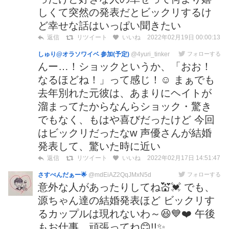
しくて突然の発表だとビックリするけ
ど幸せな話はいっぱい聞きたい
2022年02月19日 00:00:13
返信
リツイート
いいね
しゅり@オラソワイベ 参加(予定)
@4yuri_tinker
フォローする
んー…！ショックというか、「おお！
なるほどね！」って感じ！☺️ まぁでも
去年別れた元彼は、あまりにヘイトが
溜まってたからなんらショック・驚き
でもなく、もはや喜びだったけど 今回
はビックリだったなw 声優さんが結婚
発表して、驚いた時に近い
2022年02月17日 14:51:47
返信
リツイート
いいね
さすぺんだぁー🌟
@mdEiAZ2QqJMxN5d
フォローする
意外な人があったりしてね💒💓 でも、
源ちゃん達の結婚発表ほど ビックリす
るカップルは現れないわ～😆💙❤️ 午後
もお仕事、頑張ってね😊!!✨