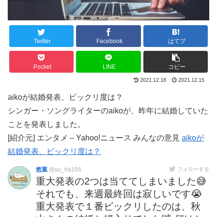
Twitter
Facebook
はてブ
Pocket
LINE
コピー
2021.12.18
2021.12.15
aikoが結婚発表、ビックリ度は？
シンガー・ソングライターのaikoが、昨年に結婚していた
ことを発表しました。
[紹介元] エンタメ – Yahoo!ニュース みんなの意見
aikoが
結婚発表、ビックリ度は？
悠葉
@yu_ha166
フォローする
重大発表の2つは当ててしまいました😅
それでも、来週最終回は寂しいです😭
重大発表で１番ビックリしたのは、秋