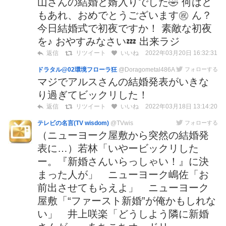
山さんの結婚と婿入りでした🤣 何はと
もあれ、おめでとうございます㊗️ ん？
今日結婚式で初夜ですか！ 素敵な初夜
を♪ おやすみなさい💤 出来ラジ
2022年03月20日 16:32:31
返信
リツイート
いいね
ドラタル@02環境フローラ狂
@Doragometal486A
フォローする
マジでアルスさんの結婚発表がいきな
り過ぎてビックリした！
2022年03月18日 13:14:20
返信
リツイート
いいね
テレビの名言(TV wisdom)
@TVwis
フォローする
（ニューヨーク屋敷から突然の結婚発
表に…）若林「いやービックリした
ー。『新婚さんいらっしゃい！』に決
まった人が」 ニューヨーク嶋佐「お
前出させてもらえよ」 ニューヨーク
屋敷「“ファースト新婚”が俺かもしれな
い」 井上咲楽「どうしよう隣に新婚