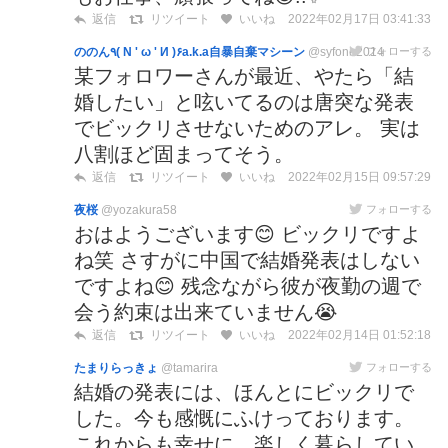
2022年02月17日 03:41:33
返信
リツイート
いいね
ののん٩( N ' ω ' И )۶a.k.a自暴自棄マシーン
@syfone2014
フォローする
某フォロワーさんが最近、やたら「結
婚したい」と呟いてるのは唐突な発表
でビックリさせないためのアレ。 実は
八割ほど固まってそう。
2022年02月15日 09:57:29
返信
リツイート
いいね
夜桜
@yozakura58
フォローする
おはようございます😊 ビックリですよ
ね笑 さすがに中国で結婚発表はしない
ですよね😊 残念ながら彼が夜勤の週で
会う約束は出来ていません😭
2022年02月14日 01:52:18
返信
リツイート
いいね
たまりらっきょ
@tamarira
フォローする
結婚の発表には、ほんとにビックリで
した。今も感慨にふけっております。
これからも幸せに、楽しく暮らしてい